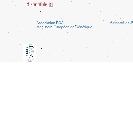
disponible
ici
.
Association BG
Association BGA
Magistère Européen de Génétique